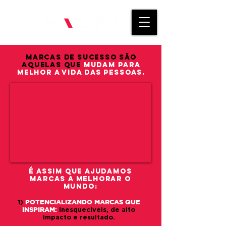
marcas de sucesso são
aquelas que
mudam para
melhor a vida das pessoas.
É ASSIM QUE AJUDAMOS
marcas a melhorar o
mundo:
POTENCIALIZANDO MARCAS QUE
1)
INSPIRAM:
inesquecíveis, de alto
impacto e resultado.