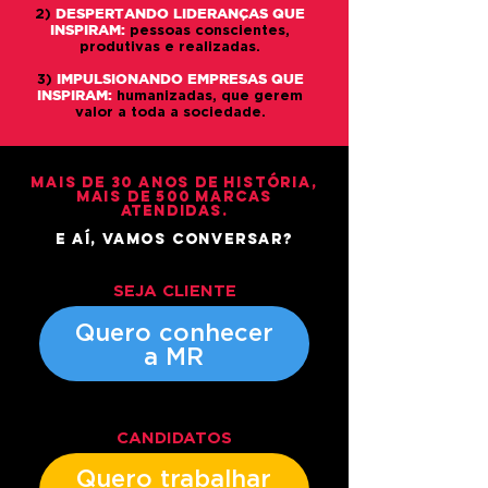
DESPERTANDO LIDERANÇAS QUE
2)
INSPIRAM:
pessoas conscientes,
produtivas e realizadas.
IMPULSIONANDO EMPRESAS QUE
3)
INSPIRAM:
humanizadas, que gerem
valor a toda a sociedade.
mais de 30 anos de história,
mais de 500 marcas
atendidas.
e aí, vamos conversar?
SEJA CLIENTE
Quero conhecer
a MR
CANDIDATOS
Quero trabalhar